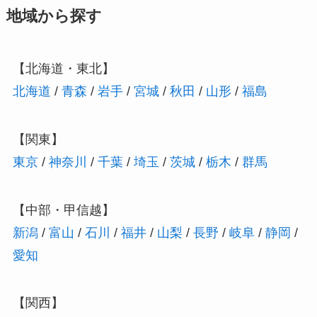
地域から探す
【北海道・東北】
北海道
/
青森
/
岩手
/
宮城
/
秋田
/
山形
/
福島
【関東】
東京
/
神奈川
/
千葉
/
埼玉
/
茨城
/
栃木
/
群馬
【中部・甲信越】
新潟
/
富山
/
石川
/
福井
/
山梨
/
長野
/
岐阜
/
静岡
/
愛知
【関西】