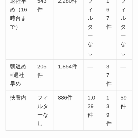
退社早
543
2,280件
フ
1
フ
め（16
件
ィ
6
ィ
時台ま
ル
7
ル
で）
タ
件
タ
ー
ー
な
な
し
し
朝遅め
205
1,854件
―
3
―
×退社
件
7
早め
件
扶養内
フィ
886件
1,0
1
59
ルタ
29
3
件
ーな
件
9
し
件