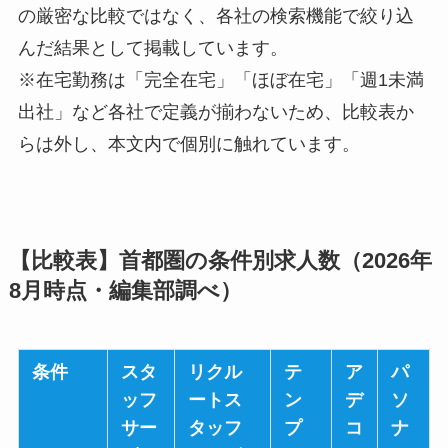
の厳密な比較ではなく、各社の検索機能で絞り込
んだ結果として掲載しています。
※在宅勤務は「完全在宅」「ほぼ在宅」「週1未満
出社」など各社で定義が揃わないため、比較表か
らは外し、本文内で個別に触れています。
【比較表】首都圏の条件別求人数（2026年
8月時点・編集部調べ）
条件
スタ
リクル
テ
ア
パ
ッフ
ートス
ン
デ
ソ
サー
タッフ
プ
コ
ナ