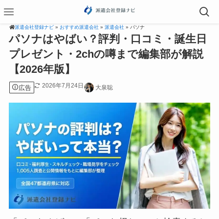
派遣会社登録ナビ
»
おすすめ派遣会社
»
派遣会社
» パソナ
パソナはやばい？評判・口コミ・誕生日
プレゼント・2chの噂まで編集部が解説
【2026年版】
2026年7月24日
広告
大泉聡