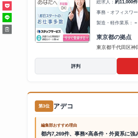
総求人：
約11,000件
事務・オフィスワー
製造・軽作業系：
－
東京都の拠点
東京都千代田区神
評判
アデコ
第3位
編集部おすすめ理由
都内7,269件、事務×高条件・外資系に強