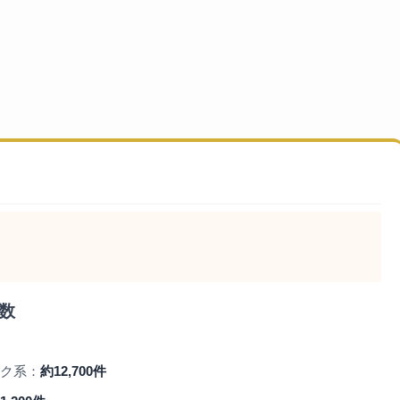
数
ク系：
約12,700件