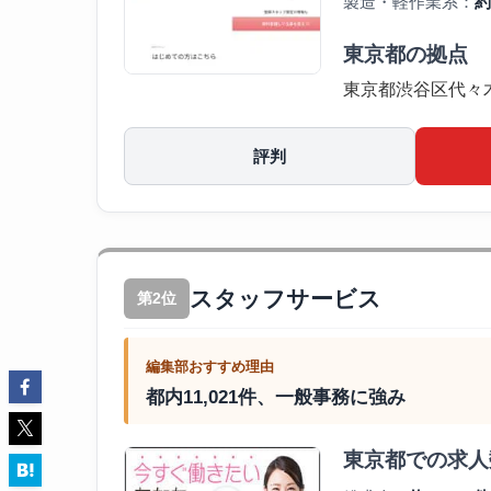
製造・軽作業系：
約
東京都の拠点
東京都渋谷区代々木2
評判
スタッフサービス
第2位
編集部おすすめ理由
都内11,021件、一般事務に強み
東京都での求人