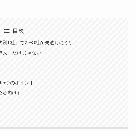
目次
別1社」で2〜3社が失敗しにくい
求人」だけじゃない
き5つのポイント
心者向け）