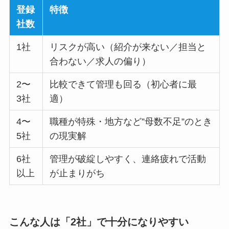
登録
特徴
社数
1社
リスクが高い（紹介が来ない／担当と
合わない／求人の偏り）
2〜
比較できて管理も回る（初心者に最
3社
適）
4〜
職種が特殊・地方など”母数不足”のとき
5社
の現実解
6社
管理が破綻しやすく、連絡疲れで活動
以上
が止まりがち
こんな人は「2社」で十分になりやすい