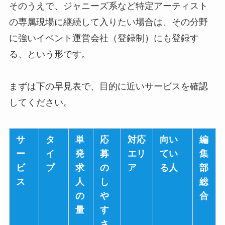
そのうえで、ジャニーズ系など特定アーティスト
の専属現場に継続して入りたい場合は、その分野
に強いイベント運営会社（登録制）にも登録す
る、という形です。
まずは下の早見表で、目的に近いサービスを確認
してください。
サ
タ
単
応
対応
向い
編
ー
イ
発
募
エリ
てい
集
ビ
プ
求
の
ア
る人
部
ス
人
し
総
の
や
合
量
す
さ