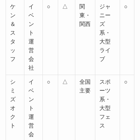
ケ
イ
○
△
関
ジャ
○
ン
ベ
東・
ニー
＆
ン
関西
ズ
ス
ト
系・
タ
運
大型
ッ
営
ライ
フ
会
ブ
社
シ
イ
○
△
全国
スポ
○
ミ
ベ
主要
ーツ
ズ
ン
系・
オ
ト
大型
ク
運
フェ
ト
営
ス
会