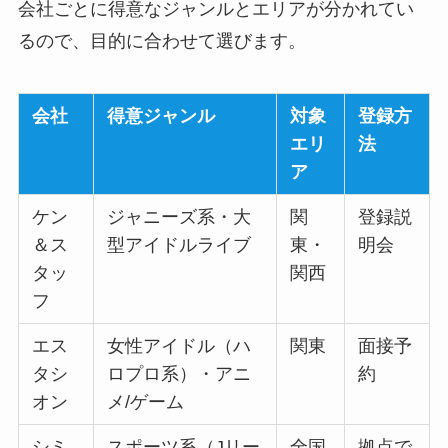
会社ごとに得意なジャンルとエリアが分かれてい
るので、目的に合わせて選びます。
会社
得意ジャンル
対象
登録方
エリ
法
ア
ケン
ジャニーズ系・大
関
登録説
＆ス
型アイドルライブ
東・
明会
タッ
関西
フ
エス
女性アイドル（ハ
関東
面接予
タシ
ロプロ系）・アニ
約
オン
メ/ゲーム
シミ
スポーツ系（Jリー
全国
拠点で