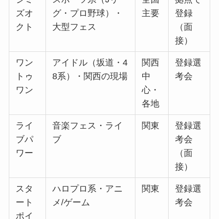
ズオ
グ・プロ野球）・
主要
登録
クト
大型フェス
（面
接）
ワン
アイドル（坂道・4
関西
登録選
トゥ
8系）・関西の現場
中
考会
ワン
心・
各地
ライ
音楽フェス・ライ
関東
登録選
ブパ
ブ
考会
ワー
（面
接）
スタ
ハロプロ系・アニ
関東
登録選
ート
メ/ゲーム
考会
ポイ