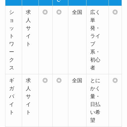
シ
求
◎
◎
全国
広く
◎
ョ
人
単
ッ
サ
発・
ト
イ
ライ
ワ
ト
ブ
ー
系・
ク
初心
ス
者
ギ
求
◎
◎
全国
とに
◎
ガ
人
かく
バ
サ
量・
イ
イ
日払
ト
ト
い希
望