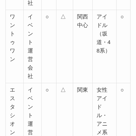
社
ワ
イ
○
△
関西
アイ
○
ン
ベ
中心
ドル
ト
ン
（坂
ゥ
ト
道・4
ワ
運
8系）
ン
営
会
社
エ
イ
○
△
関東
女性
○
ス
ベ
アイ
タ
ン
ド
シ
ト
ル・
オ
運
アニ
ン
営
メ系