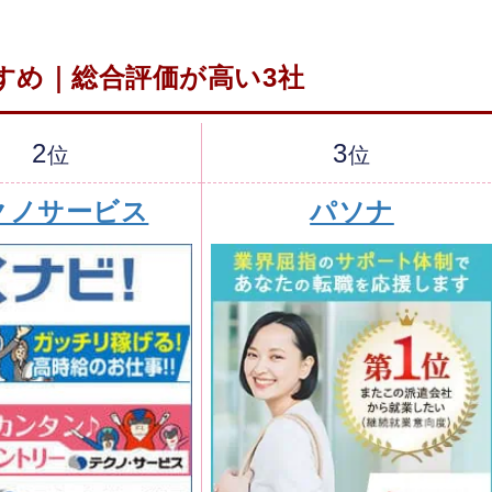
すめ｜総合評価が高い3社
2
3
位
位
クノサービス
パソナ