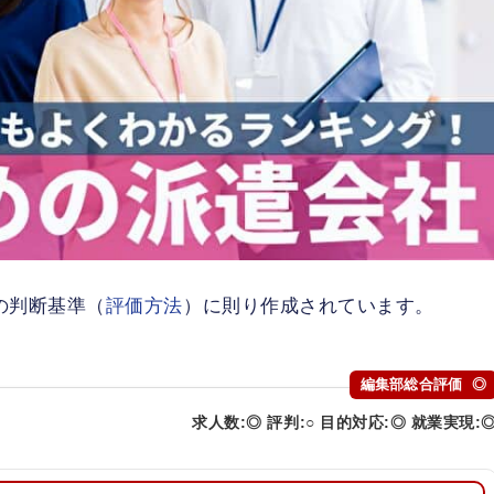
の判断基準（
評価方法
）に則り作成されています。
編集部総合評価
◎
求人数:◎
評判:○
目的対応:◎
就業実現: