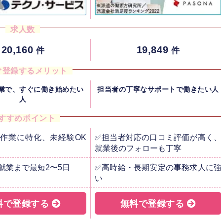
求人数
20,160
19,849
件
件
ぐ登録するメリット
業で、すぐに働き始めたい
担当者の丁寧なサポートで働きたい人
人
すすめポイント
作業に特化、未経験OK
✅担当者対応の口コミ評価が高く
就業後のフォローも丁寧
就業まで最短2〜5日
✅高時給・長期安定の事務求人に
い
料で登録する
無料で登録する