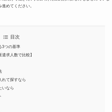
み進めてください。
目次
る3つの基準
派遣求人数で比較】
法
入れて探すなら
たいなら
ト