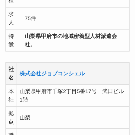
種
求
75件
人
特
山梨県甲府市の地域密着型人材派遣会
徴
社。
社
株式会社ジョブコンシェル
名
本
山梨県甲府市千塚2丁目5番17号 武田ビル
社
1階
拠
山梨
点