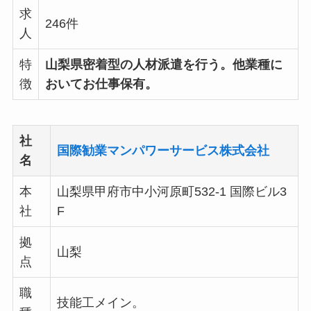
求
246件
人
特
山梨県密着型の人材派遣を行う。他業種に
徴
おいてお仕事保有。
社
国際勧業マンパワーサービス株式会社
名
本
山梨県甲府市中小河原町532-1 国際ビル3
社
F
拠
山梨
点
職
技能工メイン。