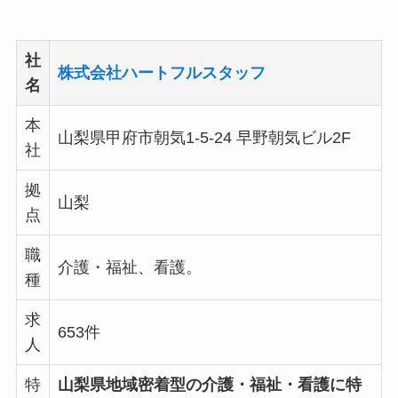
社
株式会社ハートフルスタッフ
名
本
山梨県甲府市朝気1-5-24 早野朝気ビル2F
社
拠
山梨
点
職
介護・福祉、看護。
種
求
653件
人
特
山梨県地域密着型の介護・福祉・看護に特