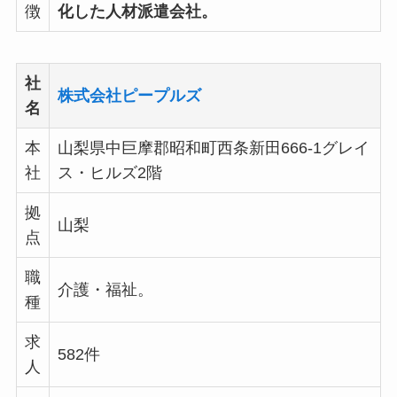
徴
化した人材派遣会社。
社
株式会社ピープルズ
名
本
山梨県中巨摩郡昭和町西条新田666-1グレイ
社
ス・ヒルズ2階
拠
山梨
点
職
介護・福祉。
種
求
582件
人