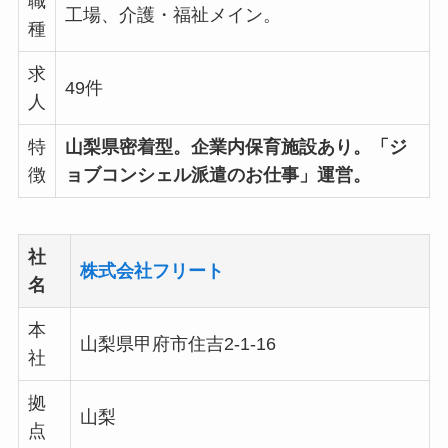
職
工場、介護・福祉メイン。
種
求
49件
人
特
山梨県密着型。企業内保育施設あり。「ジ
徴
ョブコンシェル派遣のお仕事」運営。
社
株式会社フリート
名
本
山梨県甲府市住吉2-1-16
社
拠
山梨
点