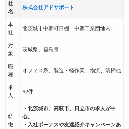
社
株式会社アドサポート
名
本
北茨城市中郷町日棚 中郷工業団地内
社
対
茨城県、福島県
象
職
オフィス系、製造・軽作業、物流、清掃他
種
求
62件
人
・北茨城市、高萩市、日立市の求人が中
特
心。
徴
・入社ボーナスや友達紹介キャンペーンあ