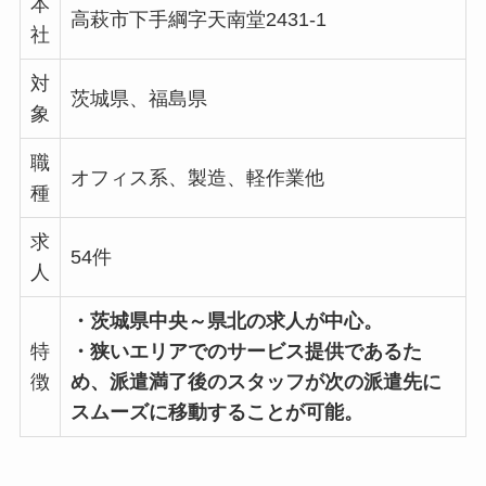
本
高萩市下手綱字天南堂2431-1
社
対
茨城県、福島県
象
職
オフィス系、製造、軽作業他
種
求
54件
人
・茨城県中央～県北の求人が中心。
特
・狭いエリアでのサービス提供であるた
徴
め、派遣満了後のスタッフが次の派遣先に
スムーズに移動することが可能。