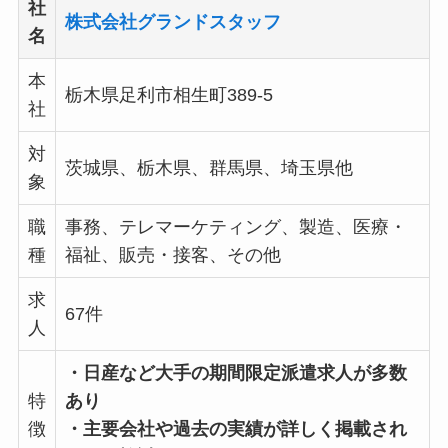
社
株式会社グランドスタッフ
名
本
栃木県足利市相生町389-5
社
対
茨城県、栃木県、群馬県、埼玉県他
象
職
事務、テレマーケティング、製造、医療・
種
福祉、販売・接客、その他
求
67件
人
・日産など大手の期間限定派遣求人が多数
特
あり
徴
・主要会社や過去の実績が詳しく掲載され