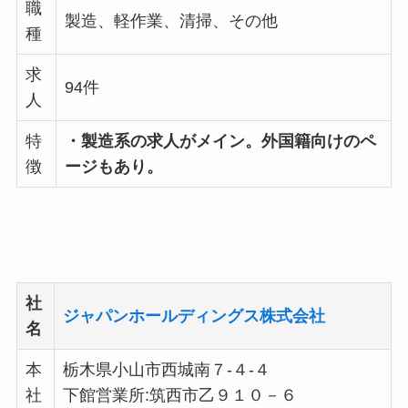
職
製造、軽作業、清掃、その他
種
求
94件
人
特
・製造系の求人がメイン。外国籍向けのペ
徴
ージもあり。
社
ジャパンホールディングス株式会社
名
本
栃木県小山市西城南７-４-４
社
下館営業所:筑西市乙９１０－６