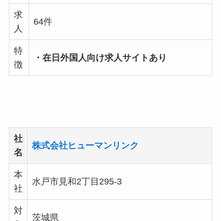
求
64件
人
特
・在⽇外国⼈向け求⼈サイトあり
徴
社
株式会社ヒューマンリンク
名
本
水戸市見和2丁目295-3
社
対
茨城県