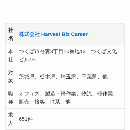
社
株式会社 Harvest Biz Career
名
本
つくば市吾妻3丁目10番地13 つくば文化
社
ビル1F
対
茨城県、栃木県、埼玉県、千葉県、他
象
職
オフィス、製造・軽作業、物流、軽作業、
種
販売・接客、IT系、他
求
651件
人