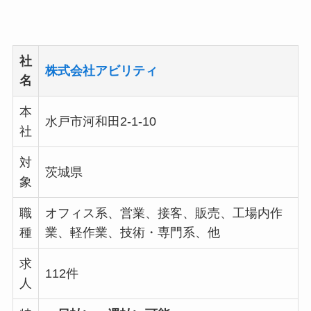
社
株式会社アビリティ
名
本
水戸市河和田2-1-10
社
対
茨城県
象
職
オフィス系、営業、接客、販売、工場内作
種
業、軽作業、技術・専門系、他
求
112件
人