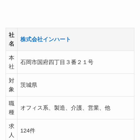
社
株式会社インハート
名
本
石岡市国府四丁目３番２１号
社
対
茨城県
象
職
オフィス系、製造、介護、営業、他
種
求
124件
人