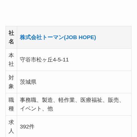
社
株式会社トーマン(JOB HOPE)
名
本
守谷市松ヶ丘4-5-11
社
対
茨城県
象
職
事務職、製造、軽作業、医療福祉、販売、
種
イベント、他
求
392件
人