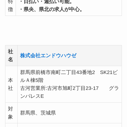
特
・日払い・週払い可能。
徴
・県央、県北の求人が中心。
社
株式会社エンドウハウゼ
名
群馬県前橋市南町二丁目43番地2 SK21ビ
本
ルＡ棟5階
社
古河営業所:古河市旭町2丁目23-17 グラ
ンパレスE
対
群馬県、茨城県
象