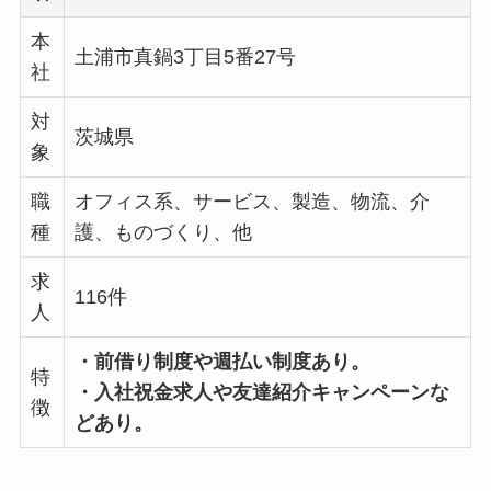
本
土浦市真鍋3丁目5番27号
社
対
茨城県
象
職
オフィス系、サービス、製造、物流、介
種
護、ものづくり、他
求
116件
人
・前借り制度や週払い制度あり。
特
・入社祝金求人や友達紹介キャンペーンな
徴
どあり。