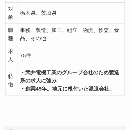
対
栃木県、茨城県
象
職
事務、製造、加工、組立、物流、検査、食
種
品、その他
求
75件
人
・武井電機工業のグループ会社のため製造
特
系の求人に強み
徴
・創業45年。地元に根付いた派遣会社。