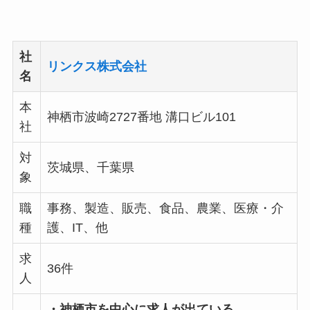
社
リンクス株式会社
名
本
神栖市波崎2727番地 溝口ビル101
社
対
茨城県、千葉県
象
職
事務、製造、販売、食品、農業、医療・介
種
護、IT、他
求
36件
人
・神栖市を中心に求人が出ている。