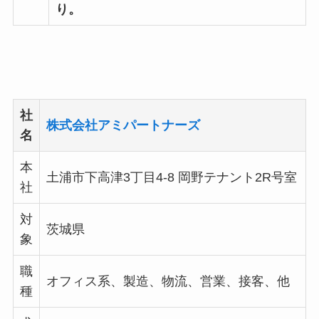
り。
社
株式会社アミパートナーズ
名
本
土浦市下高津3丁目4-8 岡野テナント2R号室
社
対
茨城県
象
職
オフィス系、製造、物流、営業、接客、他
種