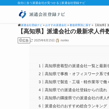
自分に合う派遣会社が見つかる | 派遣会社登録ナビ
派遣会社登録ナビ
»
おすすめ派遣会社
»
都道府県別に探す
» 【高知県
【高知県】派遣会社の最新求人件
広告
2025年8月15日
noriko
高知県密着型の派遣会社一覧と最新
高知県で事務・オフィスワーク系で
高知県で製造・工場・軽作業等で働
高知県での派遣会社登録からの流れ
高知県の隣接県での派遣会社の求人
派遣会社のおすすめ総合ランキング