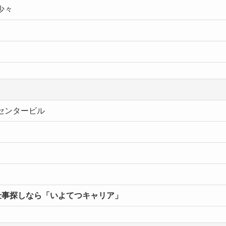
少々
センタービル
々
仕事探しなら「いよてつキャリア」