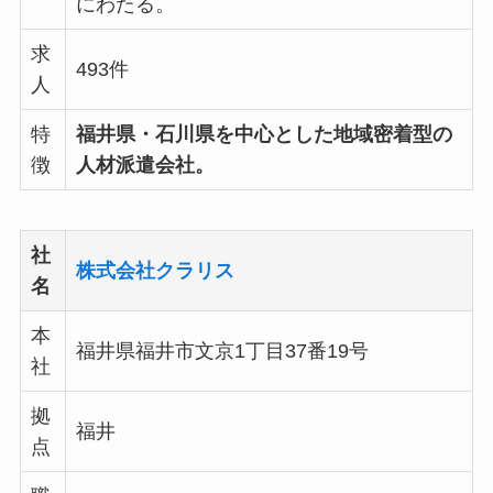
にわたる。
求
493件
人
特
福井県・石川県を中心とした地域密着型の
徴
人材派遣会社。
社
株式会社クラリス
名
本
福井県福井市文京1丁目37番19号
社
拠
福井
点