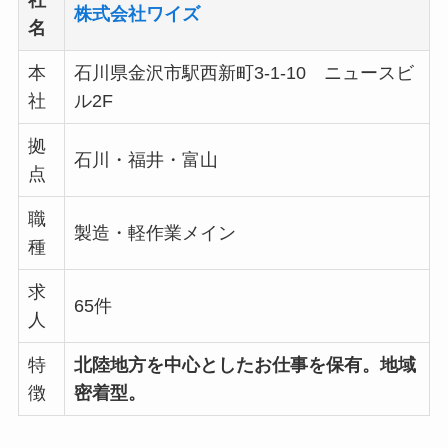
株式会社ワイズ
名
本
石川県金沢市駅西新町3-1-10 ニュースビ
社
ル2F
拠
石川・福井・富山
点
職
製造・軽作業メイン
種
求
65件
人
特
北陸地方を中心としたお仕事を保有。地域
徴
密着型。