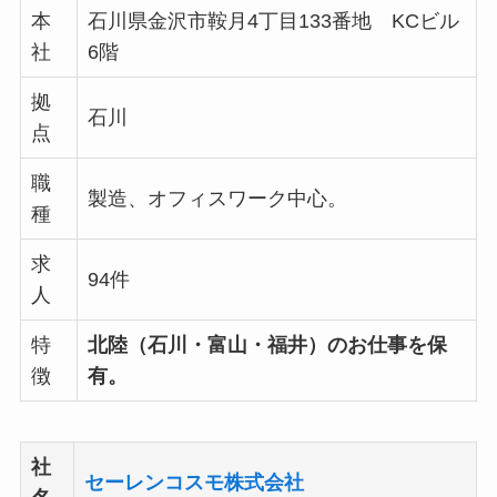
本
石川県金沢市鞍月4丁目133番地 KCビル
社
6階
拠
石川
点
職
製造、オフィスワーク中心。
種
求
94件
人
特
北陸（石川・富山・福井）のお仕事を保
徴
有。
社
セーレンコスモ株式会社