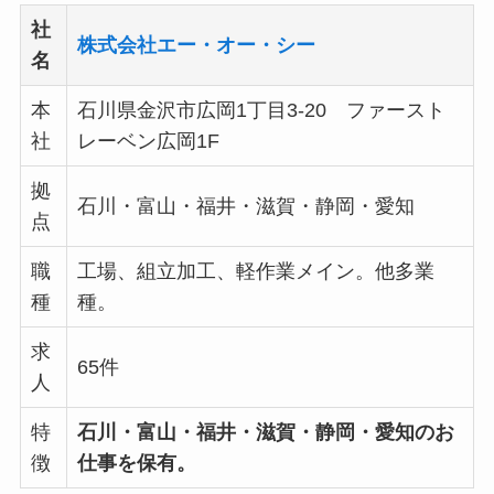
社
株式会社エー・オー・シー
名
本
石川県金沢市広岡1丁目3-20 ファースト
社
レーベン広岡1F
拠
石川・富山・福井・滋賀・静岡・愛知
点
職
工場、組立加工、軽作業メイン。他多業
種
種。
求
65件
人
特
石川・富山・福井・滋賀・静岡・愛知のお
徴
仕事を保有。