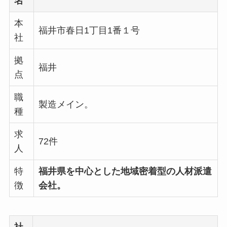
名
本
福井市春日1丁目1番１号
社
拠
福井
点
職
製造メイン。
種
求
72件
人
特
福井県を中心とした地域密着型の人材派遣
徴
会社。
社