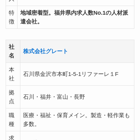
特
地域密着型。福井県内求人数No.1の人材派
徴
遣会社。
社
株式会社グレート
名
本
石川県金沢市本町1-5-1リファーレ１F
社
拠
石川・福井・富山・長野
点
職
医療・福祉・保育メイン。製造・軽作業も
種
多数。
求