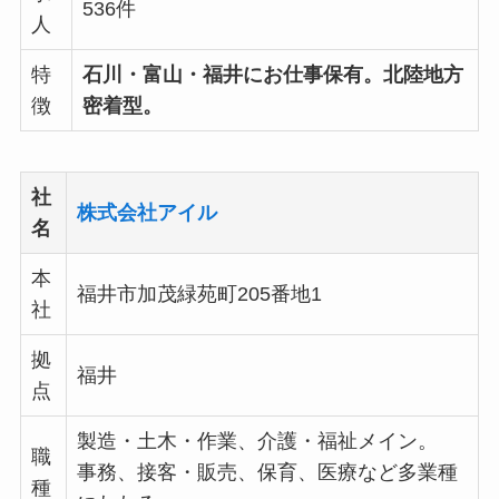
536件
人
特
石川・富山・福井にお仕事保有。北陸地方
徴
密着型。
社
株式会社アイル
名
本
福井市加茂緑苑町205番地1
社
拠
福井
点
製造・土木・作業、介護・福祉メイン。
職
事務、接客・販売、保育、医療など多業種
種