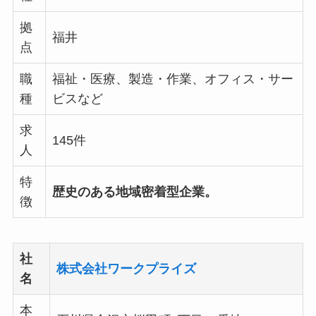
拠
福井
点
職
福祉・医療、製造・作業、オフィス・サー
種
ビスなど
求
145件
人
特
歴史のある地域密着型企業。
徴
社
株式会社ワークプライズ
名
本