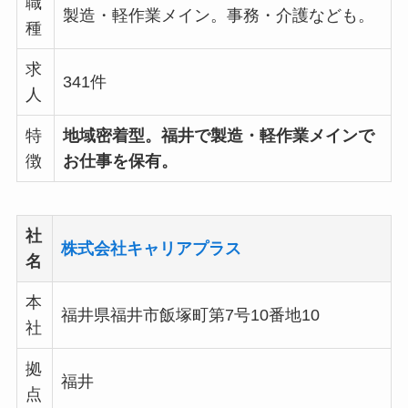
職
製造・軽作業メイン。事務・介護なども。
種
求
341件
人
特
地域密着型。福井で製造・軽作業メインで
徴
お仕事を保有。
社
株式会社キャリアプラス
名
本
福井県福井市飯塚町第7号10番地10
社
拠
福井
点