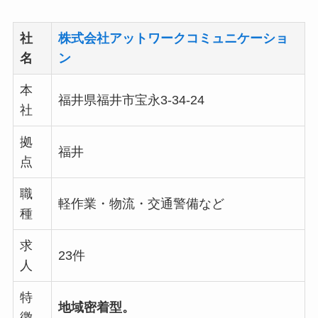
社
株式会社アットワークコミュニケーショ
名
ン
本
福井県福井市宝永3-34-24
社
拠
福井
点
職
軽作業・物流・交通警備など
種
求
23件
人
特
地域密着型。
徴