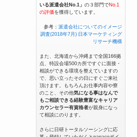
いる派遣会社No.1」
の３部門で
No.1
の評価
を獲得しています。
参考：
派遣会社についてのイメージ
調査(2018年7月) 日本マーケティング
リサーチ機構
また、北海道から沖縄まで全国166拠
点、特設会場500カ所ですぐに面接・
相談ができる環境を整えていますの
で、思い立ったその日にすぐご来社
頂けます。もちろんお仕事内容や寮
のこと、その他
気になる事はなんで
もご相談できる経験豊富なキャリア
カウンセラー有資格者
が親身になっ
て相談にのります。
さらに日研トータルソーシングに応
募・登録していただくとnanacoポイ