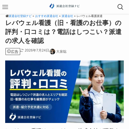
派遣会社登録ナビ
»
おすすめ派遣会社
»
派遣会社
» レバウェル看護派遣
レバウェル看護（旧・看護のお仕事）の
評判・口コミは？電話はしつこい？派遣
の求人を確認
2026年7月24日
広告
大泉聡